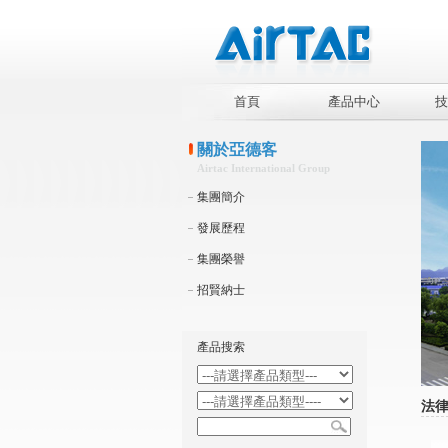
首頁
產品中心
技
關於亞德客
Airtac International Group
集團簡介
發展歷程
集團榮譽
招賢納士
產品搜索
法