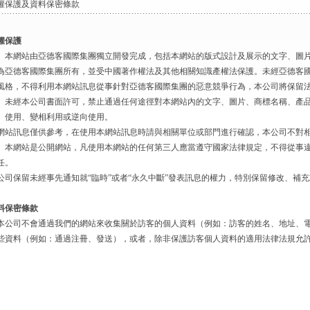
權保護及資料保密條款
權保護
網站由亞德客國際集團獨立開發完成，包括本網站的版式設計及展示的文字、圖片
為亞德客國際集團所有，並受中國著作權法及其他相關知識產權法保護。未經亞德客
風格，不得利用本網站訊息從事針對亞德客國際集團的惡意競爭行為，本公司將保留
經本公司書面許可，禁止通過任何途徑對本網站內的文字、圖片、商標名稱、產品
、使用、變相利用或逆向使用。
網站訊息僅供參考，在使用本網站訊息時請與相關單位或部門進行確認，本公司不對
網站是公開網站，凡使用本網站的任何第三人應當遵守國家法律規定，不得從事違
任。
公司保留未經事先通知就“臨時”或者“永久中斷”發表訊息的權力，特別保留修改、補
料保密條款
公司不會通過我們的網站來收集關於訪客的個人資料（例如：訪客的姓名、地址、電
些資料（例如：通過注冊、發送），或者，除非保護訪客個人資料的適用法律法規允