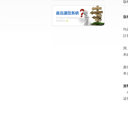
版
版
本
均
計
未
用
本
本
責
本
資
本
這