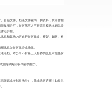
、音頻文件、動漫文件在內一切資料，其著作權
國際集團許可，任何第三人不得惡意模仿本網站設
法律追訴權。
訊息和其他內容進行任何修改、複製、銷售、租
相關訊息做任何保證或擔保。
法活動。本公司不對第三人發佈的訊息承擔任何
充或刪除網站部份內容的權力。
話號碼或者郵件地址），除非訪客選擇主動提供
許。