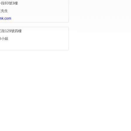
83號3樓
王先生
nk.com
129號四樓
林小姐