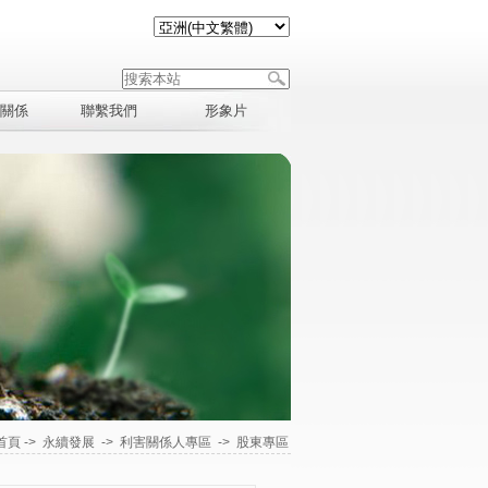
關係
聯繫我們
形象片
首頁
->
永續發展
->
利害關係人專區
->
股東專區