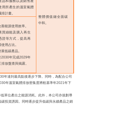
產品和服務以及銷售產
使用所產生的溫室氣體
減排計畫。
整體價值鏈全面碳
中和。
續改善能源使用效率。
過購買綠能及購入再生
憑證等方式，提高再
源使用占比。
極發展低碳產品。
於2030年完成2029年
三排放盤查與揭露。
030年達到最高點後逐步下降。同時，為配合公司
030年溫室氣體排放密集度將較基準年2021年下
降低單位產出之能源消耗。此外，本公司亦規劃導
低碳投資誘因。同時逐步提升低碳與永續產品之銷