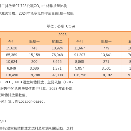
二排放量97,728公噸CO
e占總排放量比例
2
減碳策略。2024年溫室氣體排放量(範疇一加範
單位：公噸 CO
e
2
2023
合計
範疇一
範疇二
合計
範疇一
15,628
743
10,924
11,667
779
1
85,389
15,159
76,048
91,207
13,641
7
10,624
200
8,665
8,865
271
8
6,849
3,686
1,371
5,057
3,501
1
118,490
19,788
97,008
116,796
18,192
9
6、PFC、NF3 溫室氣體排放，主要依據《GHG
估報告中的溫暖潛勢值進行計算。2023 年由外部
室氣體排放量數值。
，即Location-based。
O
e）
2
疇1或範疇2溫室氣體排放之燃料及能源相關活動」之排