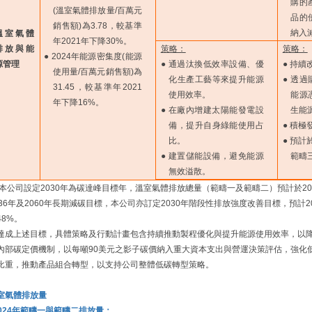
購的
(溫室氣體排放量/百萬元
品的
銷售額)為3.78，較基準
納入
溫室氣體
年2021年下降30%。
排放與能
策略：
策略：
● 2024年能源密集度(能源
源管理
● 通過汰換低效率設備、優
● 持
使用量/百萬元銷售額)為
化生產工藝等來提升能源
● 透
31.45，較基準年2021
使用效率。
能源
年下降16%。
● 在廠內增建太陽能發電設
生能
備，提升自身綠能使用占
● 積
比。
● 預計
● 建置儲能設備，避免能源
範疇
無效溢散。
:本公司設定2030年為碳達峰目標年，溫室氣體排放總量（範疇一及範疇二）預計於2
036年及2060年長期減碳目標，本公司亦訂定2030年階段性排放強度改善目標，預計2
48%。
達成上述目標，具體策略及行動計畫包含持續推動製程優化與提升能源使用效率，以
內部碳定價機制，以每噸90美元之影子碳價納入重大資本支出與營運決策評估，強化
比重，推動產品組合轉型，以支持公司整體低碳轉型策略。
室氣體排放量
.2024年範疇一與範疇二排放量：