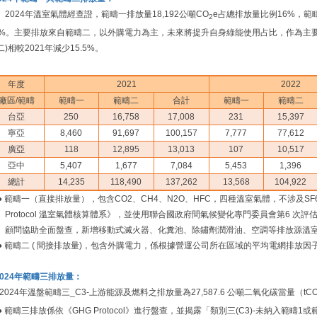
2024年溫室氣體經查證，範疇一排放量18,192公噸CO
e占總排放量比例16%，範疇
2
4%。主要排放來自範疇二，以外購電力為主，未來將提升自身綠能使用占比，作為主要
二)相較2021年減少15.5%。
年度
2021
2022
廠區/範疇
範疇一
範疇二
合計
範疇一
範疇二
台亞
250
16,758
17,008
231
15,397
寧亞
8,460
91,697
100,157
7,777
77,612
廣亞
118
12,895
13,013
107
10,517
亞中
5,407
1,677
7,084
5,453
1,396
總計
14,235
118,490
137,262
13,568
104,922
● 範疇一（直接排放量），包含CO2、CH4、N2O、HFC，四種溫室氣體，不涉及SF
Protocol 溫室氣體核算體系》，並使用聯合國政府間氣候變化專門委員會第6 次評
顧問協助全面盤查，新增移動式滅火器、化糞池、除鏽劑潤滑油、空調等排放源溫
● 範疇二 ( 間接排放量)，包含外購電力，係根據營運公司所在區域的平均電網排放因子來計算
I.2024年範疇三排放量：
2024年溫盤範疇三_C3-上游能源及燃料之排放量為27,587.6 公噸二氧化碳當量（tC
● 範疇三排放係依《GHG Protocol》進行盤查，並揭露「類別三(C3)-未納入範