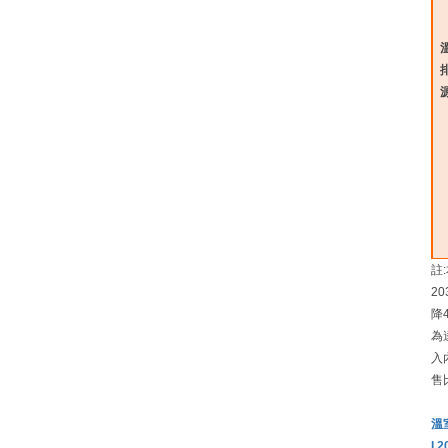
註
2
降
為
入
售
溫
I