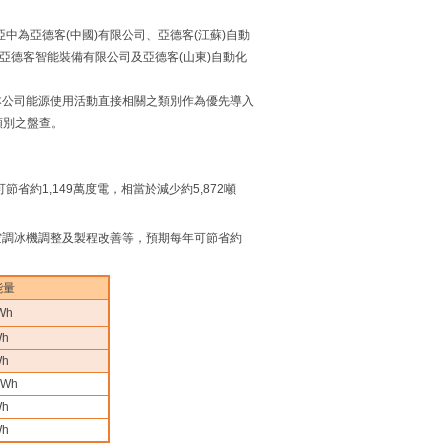
中為亞德客(中國)有限公司、亞德客(江蘇)自動
亞德客智能裝備有限公司及亞德客(山東)自動化
本公司能源使用活動直接相關之類別作為優先導入
類別之盤查。
省約1,149萬度電，相當於減少約5,872噸
、空調冰機調整及製程改善等，預期每年可節省約
能量
Wh
Wh
Wh
kWh
Wh
Wh