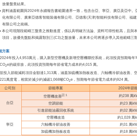
放量盤查結果。
● 資料涵蓋範圍與2024年永續報告書範圍邊界一致，包含台亞、寧亞、廣亞及亞中。亞
化有限公司、廣東亞德客智能裝備有限公司、亞德客(天津)智能科技有限公司、福建
有限公司之統稱。
● 本公司現階段範疇三盤查之推動進度，係以具明確方法論、資料可得性較高，且與
項目，故優先盤點和揭露類別三(C3)之盤放量，未來本公司將逐步導入其他範疇三
能方案
2024年投入4,953萬元，購入新型空壓機及新增空壓機聯控系統，此項投資預期每年可節
CO
e的碳排放，此項投資預期每年節省電力成本約4,015 萬。
2
並投入節能減耗項目金額達1,313萬，涵蓋加硫機加熱板改造、六軸機冷卻油改善
221萬度電，相當於減少約減碳1,068噸CO
e，預期每年節省電力成本約924 萬。
2
公司別
節能專案
2024年節
註１
約238 萬k
空壓機改善
台亞
空調節能
約23 萬k
引進節能油霧回收系統
約32 萬k
空壓機改造
約1,028 萬
寧亞
六軸機冷卻油改善
約31 萬k
加硫機加熱板改造
約18 萬k