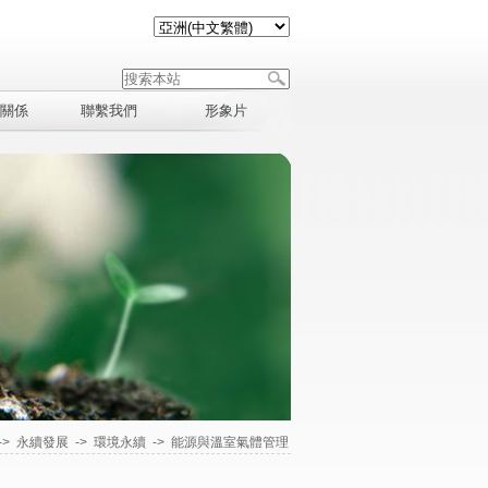
關係
聯繫我們
形象片
->
永續發展
->
環境永續
->
能源與溫室氣體管理