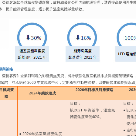
亞德客深知全球氣候變遷影響，故持續優化公司內部能源管理，透過提高使用再生
本，提升能源管理強度，逐步提升溫室氣體減量績效。
標與策略
亞德客深知企業對環境的影響責無旁貸，將持續強化溫室氣體排放與能源管理策略，設
標(註)，並承諾於 2060 年實現碳中和，定期檢視並動態調整，以兼顧營運成長與永
目標與策
2026年目標及對應策略
20
2024年績效達成
略
目標：
目標：
以2021 年為基準，溫室氣
● 以2
體密集度降低40%。
密集
使用
● 進
● 2024年溫室氣體密集度