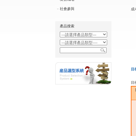
社會參與
成
產品搜索
目
目