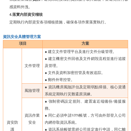
感資料外洩。
4
.落實內部資安稽核
定期執行內部資安各項稽核措施，確保各項作業落實執行。
資訊安全具體管理方案
項目
方案
●
建立文件管理平台及進行文件分級管理。
●
建立機密文件回收及文件銷毁流程並進行追蹤
文件管理
及管理。
●
文件及資料加密控管及有效追踪。
●
郵件外寄控管。
●
資訊機房風險評估及定期弱點掃描、核心資通
風險管理
系統定期執行災難還原演練。
●
強制密碼設定規則、建置遠近端備份/備援服
務。
資訊作業
●
同仁必須申請VPN帳號，方可由外部登入公司
資安防
安全
內網存取資訊系統。
護
●
資訊系統帳號需經公司規定進行申請，同仁離