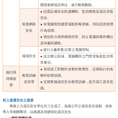
職需會辦資訊單位，進行帳號刪除。
●
設置設備安全防護機制、監控網路及資訊存取
安全。
裝置網路
●
依電腦類型建置端點防毒措施，强化惡意軟體
安全
行為偵測。
●
强化防火墙與網路控管，防止電腦病毒跨機台
及跨廠區擴散。
●
進行入廠來賓/訪客之電腦管制。
場域安全
●
設立辦公區域、電腦機房之門禁管制及監控異
常事項。
●
加强員工對郵件攻擊的警覺性，定期執行釣魚
檢討與
教育訓練
郵件防禦偵測。
持續改
及宣導
●
定期實施資訊安全教育訓練，提升員工資安意
善
識。
投入資通安全之資源
專責人力資訊安全單位共三位員工，負責公司之資訊安全規劃、技術
導入等相關事項，以維護及持續強化資訊安全。