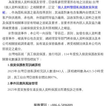
為落實個人資料保護及管理，亞德客參照營運所在地之法規如:台灣
《個人資料保護法》之相關要求，訂定「
個人資料暨隱私保護政策與規
範
」，作為隱私保護之最高指導原則，其涵蓋對象包含集團內全體員工和
客戶與供應商、承包商、外部顧問等協力廠商。該政策對個人資料之使用
及保護等相關事項皆有明確之規範及要求，並要求所有內部人員及協力廠
商確實遵循，以確保個資安全及利害相關人之權益。
針對個資事件，本公司一向採取「零容忍」原則，如發生個人資料遭
侵害事件，權責單位包含資安、總經理室等部門將依個人資料保護法及本
公司相關規範調查處理。如有違反保密義務者，將受相關法律及本公司內
部規定之處分。
台灣地區就「員工個資保護」進行培訓，114 年度投入個資保護政策相
關量化數據及管理指標如下：
1.
個資保護
教育訓練
課程
2025年台灣亞德客課程完訓人數達843人，課程總時數為421.5小時受
訓，員工佔台灣亞德客全體比例97%。
2.事件回應與風險管理
2025年度並無發生違反個人資料保護法而遭投訴之情事。
服務電話：+886-6-5896889