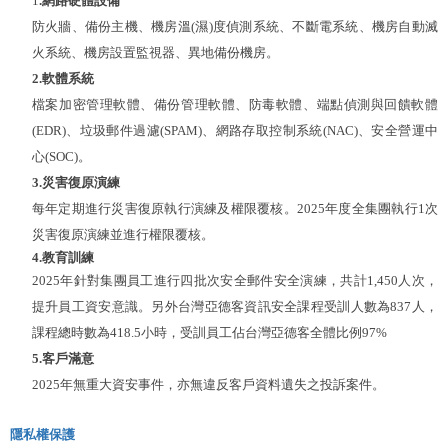
1
.網路硬體設備
防火牆、備份主機、機房溫(濕)度偵測系統、不斷電系統、機房自動滅
火系統、機房設置監視器、異地備份機房。
2
.軟體系統
檔案加密管理軟體、備份管理軟體、防毒軟體、端點偵測與回饋軟體
(EDR)、垃圾郵件過濾(SPAM)、網路存取控制系統(NAC)、安全營運中
心(SOC)。
3
.
災害復原演練
每年定期進行災害復原執行演練及權限覆核。2025年度全集團執行1次
災害復原演練並進行權限覆核。
4
.教育訓練
2025年針對集團員工進行四批次安全郵件安全演練，共計1,450人次，
提升員工資安意識。另外台灣亞德客資訊安全課程受訓人數為837人，
課程總時數為418.5小時，受訓員工佔台灣亞德客全體比例97%
5.
客戶滿意
2025年無重大資安事件，亦無違反客戶資料遺失之投訴案件。
隱私權保護