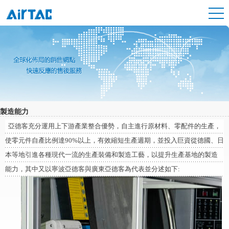
製造能力
亞德客充分運用上下游產業整合優勢，自主進行原材料、零配件的生產，
使零元件自產比例達90%以上，有效縮短生產週期，並投入巨資從德國、日
本等地引進各種現代一流的生產裝備和製造工藝，以提升生產基地的製造
能力，其中又以寧波亞德客與廣東亞德客為代表並分述如下: