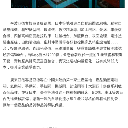
寧波亞德客投巨資從德國、日本等地引進全自動線圈繞線機、精密自
動壓鑄機、精密擠型機、鍛造機、數控精密專用加工機床、銑床、車銑複
合機、四軸高精密度數控銑床、注塑機台、加硫機台、表面處理、電泳塗
裝生產線，自動噴漆線、密封件壓機等各類數控機床及精密設備近3000
台，投影測繪儀、直讀光譜儀、三維測量儀、鹽霧實驗機等專業檢測或試
驗設備500台，自動化流水線200條，並憑藉著現代一流的生產裝備和製造
工藝，實施產業鏈高度垂直整合，實現短週期內量產化，並有效降低成
本，提升企業競爭實力。
廣東亞德客是亞德客在中國大陸的第一家生產基地，產品涵蓋電磁
閥、氣動閥、手動閥、手拉閥、機械閥、節流閥等十大類四十多個系列數
百個品種。並從日本、臺灣等地引進不同種類的銑床、BO機、車床等數百
台先進機械設備，憑藉一流的自動化流水線生產和嚴格的過程式控制管，
讓每一個產品的品質和品質得以保證。