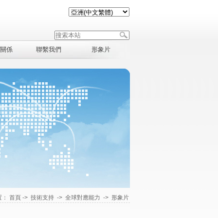
關係
聯繫我們
形象片
置：
首頁
->
技術支持
->
全球對應能力
->
形象片