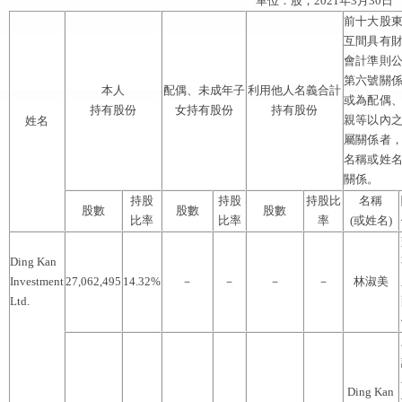
單位：股；2021年3月30日
前十大股
互間具有
會計準則
第六號關
本人
配偶、未成年子
利用他人名義合計
或為配偶
持有股份
女持有股份
持有股份
親等以內
姓名
屬關係者
名稱或姓
關係。
持股
持股
持股比
名稱
股數
股數
股數
比率
比率
率
(或姓名)
Ding Kan
Investment
27,062,495
14.32%
－
－
－
－
林淑美
Ltd.
Ding Kan