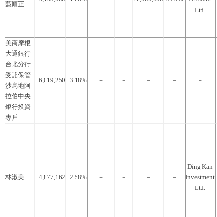
藍順正
Ltd.
美商摩根
大通銀行
台北分行
受託保管
6,019,250
3.18%
－
－
－
－
－
沙烏地阿
拉伯中央
銀行投資
專戶
Ding Kan
林淑美
4,877,162
2.58%
－
－
－
－
Investment
Ltd.