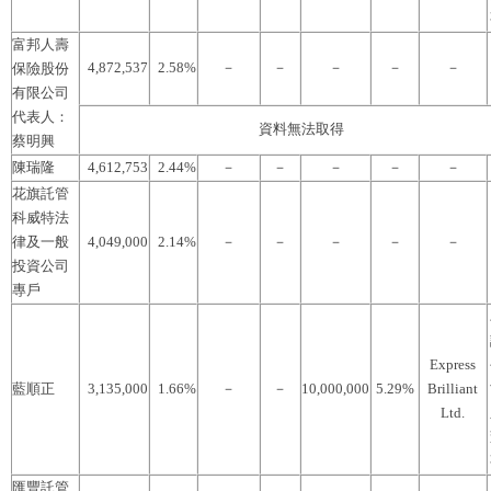
富邦人壽
4,872,537
2.58%
－
－
－
－
－
保險股份
有限公司
代表人：
資料無法取得
蔡明興
陳瑞隆
4,612,753
2.44%
－
－
－
－
－
花旗託管
科威特法
律及一般
4,049,000
2.14%
－
－
－
－
－
投資公司
專戶
Express
藍順正
3,135,000
1.66%
－
－
10,000,000
5.29%
Brilliant
Ltd.
匯豐託管