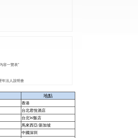
內容一覽表”
歷年法人說明會
地點
香港
台北君悅酒店
台北W飯店
馬來西亞/新加坡
中國深圳