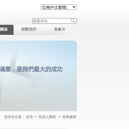
關係
聯繫我們
形象片
您所在位置：
首頁
->
投資人關係
->
股東服務