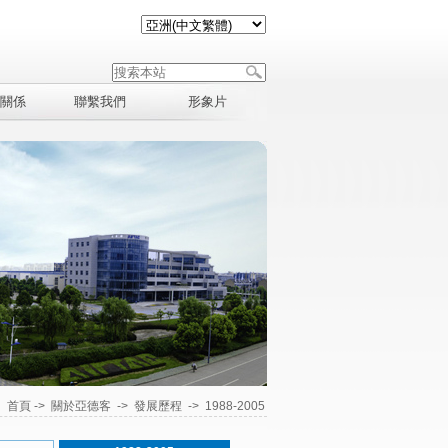
關係
聯繫我們
形象片
：
首頁
->
關於亞德客
->
發展歷程
->
1988-2005