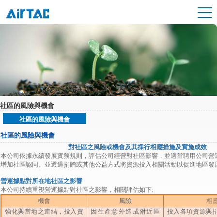
社區的風險與機會
社區的風險與機會
社區的風險與機會
對社區之風險或機會及其採行相應措施及實施成效
本公司依據永續發展實務規則，評估公司經營對社區影響，並適當聘用公司營
增加社區認同。並透過捐贈或其他公益方式將資源投入相關活動以促進地區發
營運據點對所在地社區之影響
本公司持續重視營運據點對社區之影響，相關評估如下:
機會
風險
相
強化與當地之連結，投入資
因生產意外造成附近區
投入各項資源與