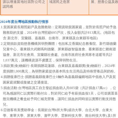
源以增進當地社區對公司之
域居民之危害
展、慈善公益及
認同感
2024年度台灣地區推動執行情形
1.貧困家庭長期照顧戶及急難救助：定期資助貧困家庭，並對於長照戶給予急
難救助的支援，2024年台灣照顧695戶次，投入金額共計813萬元。(地區包
含:新北市、宜蘭縣、嘉義縣、台南市、屏東縣及台東縣等地區)
2.定期捐款資助慈善機構與弱勢團體：包括私立香園紀念教養院、新竹縣德蘭
兒童中心、臺東縣大武鄉瑪利德蘭、屏東縣啟智協進會、臺東縣達仁鄉南迴
協會、新北市社會局、宜蘭縣社會處、台南市政府社會局寒冬送暖等共計
1,037萬元，讓機構資源不虞匱乏，保障弱勢生活。
3.捐款實(食)物銀行:長期捐贈花蓮縣、台東縣及嘉義縣實(食)物銀行，2024年
度捐贈1,000萬元，為弱勢家庭提供基本民生生活用品及特殊營養品與奶粉。
4.捐贈復康巴士:捐贈嘉義縣復康巴士1輛作為嘉義縣偏鄉地區中低收入戶及貧
困家庭就醫或復健之交通接送。
5.捐血活動:台灣地區員工自主發起捐血助人共605袋（共計捐血17萬cc），公
司為感謝同仁以實際行動付出，對於同仁給予有薪捐血假1天，公司並購置喜
憨兒機構之餐盒給予同仁補充營養，讓同仁捐血的同時並以實際行動支持憨
兒。
6.亞德客有美獎助學金：長期於台灣8所大學(成功大學、台北大學、台東大
學、東華大學、屏東大學、逢甲大學、雲林科技大學、南台科技大學) 及1所