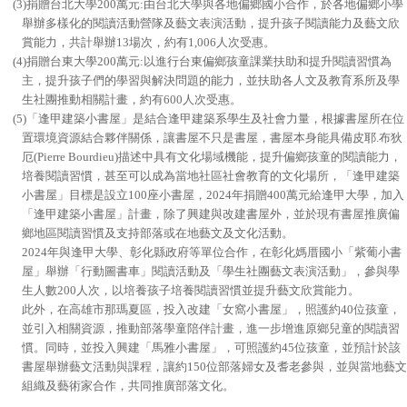
(3)捐贈台北大學200萬元:由台北大學與各地偏鄉國小合作，於各地偏鄉小學
舉辦多樣化的閱讀活動營隊及藝文表演活動，提升孩子閱讀能力及藝文欣
賞能力，共計舉辦13場次，約有1,006人次受惠。
(4)捐贈台東大學200萬元:以進行台東偏鄉孩童課業扶助和提升閱讀習慣為
主，提升孩子們的學習與解決問題的能力，並扶助各人文及教育系所及學
生社團推動相關計畫，約有600人次受惠。
(5)「逢甲建築小書屋」是結合逢甲建築系學生及社會力量，根據書屋所在位
置環境資源結合夥伴關係，讓書屋不只是書屋，書屋本身能具備皮耶.布狄
厄(Pierre Bourdieu)描述中具有文化場域機能，提升偏鄉孩童的閱讀能力，
培養閱讀習慣，甚至可以成為當地社區社會教育的文化場所，「逢甲建築
小書屋」目標是設立100座小書屋，2024年捐贈400萬元給逢甲大學，加入
「逢甲建築小書屋」計畫，除了興建與改建書屋外，並於現有書屋推廣偏
鄉地區閱讀習慣及支持部落或在地藝文及文化活動。
2024年與逢甲大學、彰化縣政府等單位合作，在彰化媽厝國小「紫葡小書
屋」舉辦「行動圖書車」閱讀活動及「學生社團藝文表演活動」，參與學
生人數200人次，以培養孩子培養閱讀習慣並提升藝文欣賞能力。
此外，在高雄市那瑪夏區，投入改建「女窩小書屋」，照護約40位孩童，
並引入相關資源，推動部落學童陪伴計畫，進一步增進原鄉兒童的閱讀習
慣。同時，並投入興建「馬雅小書屋」，可照護約45位孩童，並預計於該
書屋舉辦藝文活動與課程，讓約150位部落婦女及耆老參與，並與當地藝文
組織及藝術家合作，共同推廣部落文化。