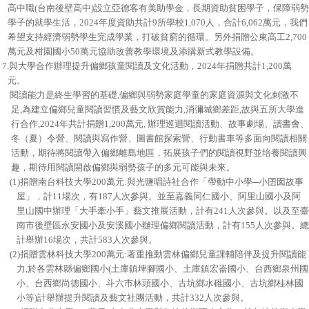
高中職(台南後壁高中)設立亞德客有美助學金，長期資助貧困學子，保障弱勢
學子的就學生活，2024年度資助共計9所學校1,070人，合計6,062萬元，我們
希望支持經濟弱勢學生完成學業，打破貧窮的循環。另外捐贈公東高工2,700
萬元及柑園國小50萬元協助改善教學環境及添購新式教學設備。
7.與大學合作辦理提升偏鄉孩童閱讀及文化活動，2024年捐贈共計1,200萬
元。
閱讀能力是終生學習的基礎,偏鄉與弱勢家庭學童的家庭資源與文化刺激不
足,為建立偏鄉兒童閱讀習慣及藝文欣賞能力,消彌城鄉差距,故與五所大學進
行合作,2024年共計捐贈1,200萬元, 辦理巡迴閱讀活動、故事劇場、讀書會、
冬（夏）令營、閱讀與寫作營、圖書館探索營、行動書車等多面向閱讀相關
活動，期待將閱讀帶入偏鄉離島地區，拓展孩子們的閱讀視野並培養閱讀興
趣，期待用閱讀開啟偏鄉與弱勢孩子的多元可能與未來。
(1)捐贈南台科技大學200萬元:與光鹽唱詩社合作「帶動中小學─小囝囡故事
屋」，計11場次，有187人次參與。並至嘉義同仁國小、阿里山國小及阿
里山國中辦理「大手牽小手」藝文推展活動，計有241人次參與。以及至臺
南市後壁區永安國小及安溪國小辦理偏鄉閱讀活動，計有155人次參與。總
計舉辦16場次，共計583人次參與。
(2)捐贈雲林科技大學200萬元:著重推動雲林偏鄉兒童課輔陪伴及提升閱讀能
力,於各雲林縣偏鄉國小(土庫鎮埤腳國小、土庫鎮宏崙國小、台西鄉泉州國
小、台西鄉尚德國小、斗六市林頭國小、古坑鄉水碓國小、古坑鄉桂林國
小等)計舉辦提升閱讀及藝文社團活動，共計332人次參與。