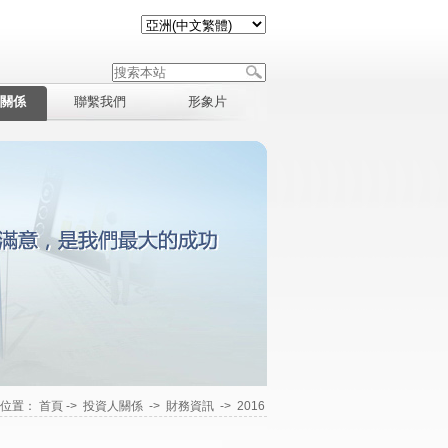
關係
聯繫我們
形象片
在位置：
首頁
->
投資人關係
->
財務資訊
->
2016