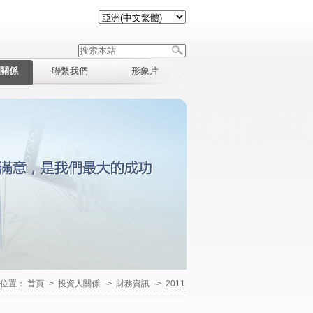
關係
聯繫我們
形象片
在位置：
首頁
->
投資人關係
->
財務資訊
->
2011