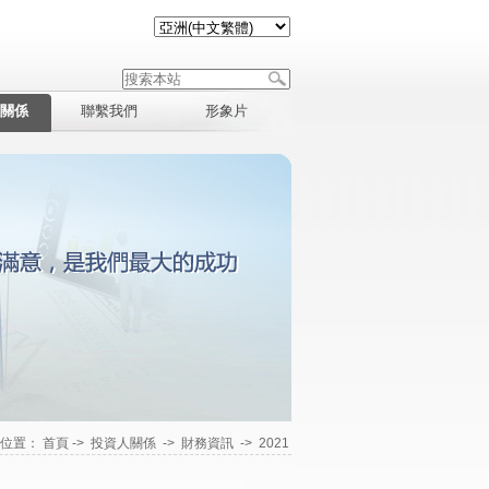
關係
聯繫我們
形象片
在位置：
首頁
->
投資人關係
->
財務資訊
->
2021