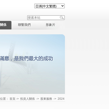
關係
聯繫我們
形象片
在位置：
首頁
->
投資人關係
->
股東服務
->
2024