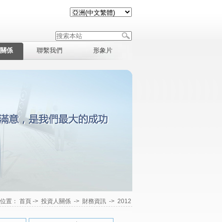
關係
聯繫我們
形象片
在位置：
首頁
->
投資人關係
->
財務資訊
->
2012