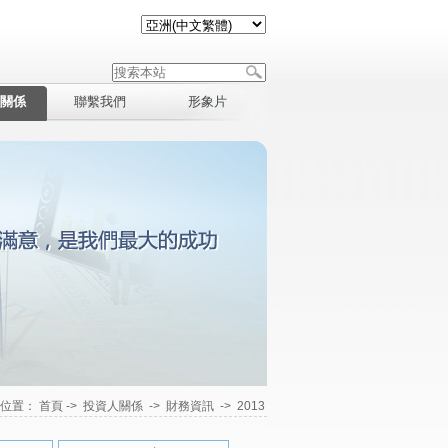
關係
聯繫我們
形象片
在位置：
首頁
->
投資人關係
->
財務資訊
->
2013