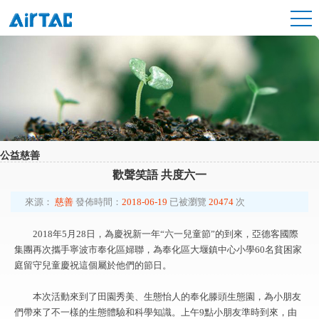
公益慈善
歡聲笑語 共度六一
來源：
慈善
發佈時間：
2018-06-19
已被瀏覽
20474
次
2018年5月28日，為慶祝新一年“六一兒童節”的到來，亞德客國際
集團再次攜手寧波市奉化區婦聯，為奉化區大堰鎮中心小學60名貧困家
庭留守兒童慶祝這個屬於他們的節日。
本次活動來到了田園秀美、生態怡人的奉化滕頭生態園，為小朋友
們帶來了不一樣的生態體驗和科學知識。上午9點小朋友準時到來，由