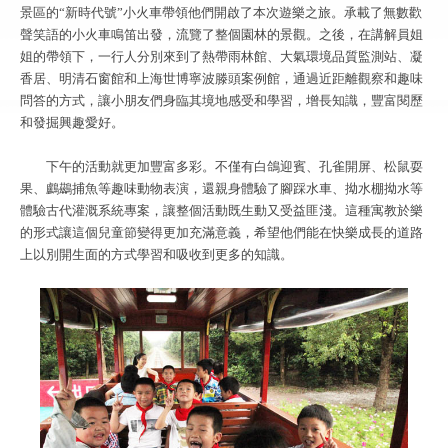
景區的“新時代號”小火車帶領他們開啟了本次遊樂之旅。承載了無數歡
聲笑語的小火車鳴笛出發，流覽了整個園林的景觀。之後，在講解員姐
姐的帶領下，一行人分別來到了熱帶雨林館、大氣環境品質監測站、凝
香居、明清石窗館和上海世博寧波滕頭案例館，通過近距離觀察和趣味
問答的方式，讓小朋友們身臨其境地感受和學習，增長知識，豐富閱歷
和發掘興趣愛好。
下午的活動就更加豐富多彩。不僅有白鴿迎賓、孔雀開屏、松鼠耍
果、鸕鷀捕魚等趣味動物表演，還親身體驗了腳踩水車、拗水棚拗水等
體驗古代灌溉系統專案，讓整個活動既生動又受益匪淺。這種寓教於樂
的形式讓這個兒童節變得更加充滿意義，希望他們能在快樂成長的道路
上以別開生面的方式學習和吸收到更多的知識。