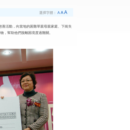
A
A
選擇字體：
A
慈善活動，向當地的困難單親母親家庭、下崗失
捐物，幫助他們脫離困境度過難關。