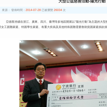
大型公益慈善活動-陽光行動
來源：
發佈時間：
2014-07-28
已被瀏覽
26034
次
亞德客持續在浙江、廣東、四川、臺灣等多地區開展以“陽光行動”為主題的大型
業女工困難家庭、特困學生家庭、有重大疾病及其他特殊困難需要救助貧困家庭捐款