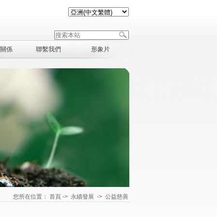
關係
聯繫我們
形象片
您所在位置：
首頁
->
永續發展
->
公益慈善