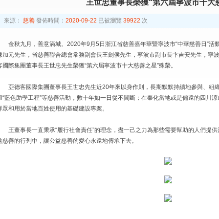
王世忠董事長榮獲“第六屆寧波市十大
來源：
慈善
發佈時間：
2020-09-22
已被瀏覽
39922
次
金秋九月，善意滿城。2020年9月5日浙江省慈善嘉年華暨寧波市“中華慈善日”
陳加元先生，省慈善聯合總會常務副會長王劍侯先生，寧波市副市長卞吉安先生，寧
客國際集團董事長王世忠先生榮獲“第六屆寧波市十大慈善之星”殊榮。
亞德客國際集團董事長王世忠先生近20年來以身作則，長期默默持續地參與、組織
和“藍色助學工程”等慈善活動，數十年如一日從不間斷；在奉化當地或是偏遠的四川
群眾和用於當地百姓使用的基礎建設專案。
王董事長一直秉承“履行社會責任”的理念，盡一己之力為那些需要幫助的人們提
益慈善的行列中，讓公益慈善的愛心永遠地傳承下去。