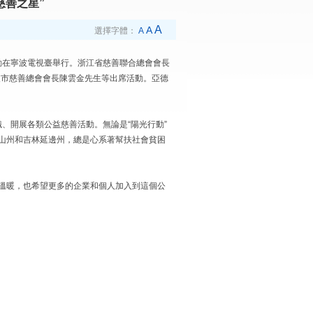
慈善之星”
A
A
選擇字體：
A
活動在寧波電視臺舉行。浙江省慈善聯合總會會長
波市慈善總會會長陳雲金先生等出席活動。亞德
、開展各類公益慈善活動。無論是“陽光行動”
涼山州和吉林延邊州，總是心系著幫扶社會貧困
供溫暖，也希望更多的企業和個人加入到這個公