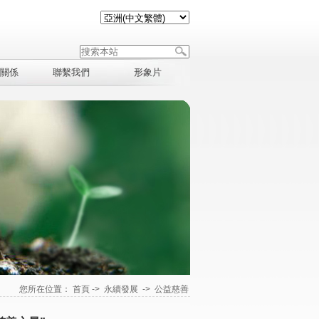
關係
聯繫我們
形象片
您所在位置：
首頁
->
永續發展
->
公益慈善