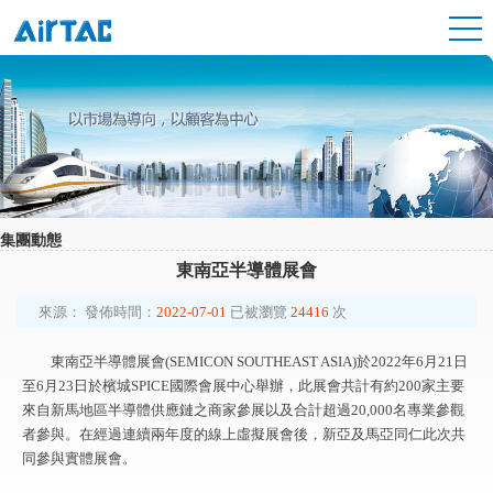
集團動態
東南亞半導體展會
來源：
發佈時間：
2022-07-01
已被瀏覽
24416
次
東南亞半導體展會(SEMICON SOUTHEAST ASIA)於2022年6月21日
至6月23日於檳城SPICE國際會展中心舉辦，此展會共計有約200家主要
來自新馬地區半導體供應鏈之商家參展以及合計超過20,000名專業參觀
者參與。在經過連續兩年度的線上虛擬展會後，新亞及馬亞同仁此次共
同參與實體展會。