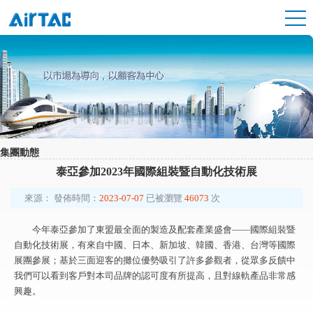
集團動態
泰亞參加2023年國際組裝暨自動化技術展
來源：
發佈時間：
2023-07-07
已被瀏覽
46073
次
今年泰亞參加了東盟最全面的製造及配套產業盛會——國際組裝暨
自動化技術展，有來自中國、日本、新加坡、韓國、香港、台灣等國際
展團參展；基於三面迎客的攤位優勢吸引了許多參觀者，從眾多反饋中
我們可以看到客戶對本司品牌的認可度有所提高，且對線軌產品非常感
興趣。