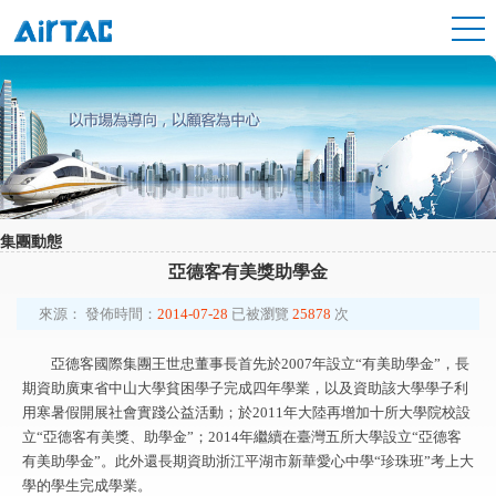
集團動態
亞德客有美獎助學金
來源：
發佈時間：
2014-07-28
已被瀏覽
25878
次
亞德客國際集團王世忠董事長首先於2007年設立“有美助學金”，長
期資助廣東省中山大學貧困學子完成四年學業，以及資助該大學學子利
用寒暑假開展社會實踐公益活動；於2011年大陸再增加十所大學院校設
立“亞德客有美獎、助學金”；2014年繼續在臺灣五所大學設立“亞德客
有美助學金”。此外還長期資助浙江平湖市新華愛心中學“珍珠班”考上大
學的學生完成學業。