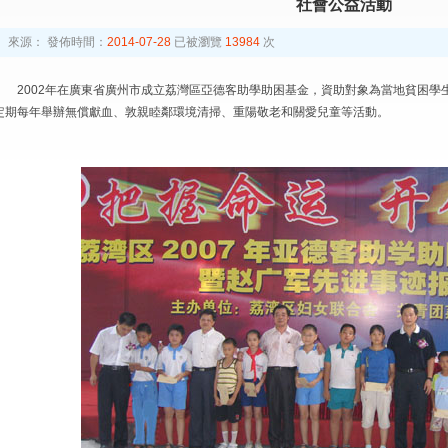
社會公益活動
來源：
發佈時間：
2014-07-28
已被瀏覽
13984
次
2002年在廣東省廣州市成立荔灣區亞德客助學助困基金，資助對象為當地貧困學
定期每年舉辦無償獻血、敦親睦鄰環境清掃、重陽敬老和關愛兒童等活動。