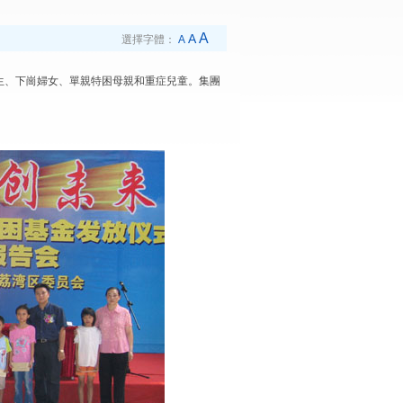
A
A
選擇字體：
A
生、下崗婦女、單親特困母親和重症兒童。集團