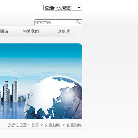
關係
聯繫我們
形象片
您所在位置：
首頁
->
集團動態
->
集團動態