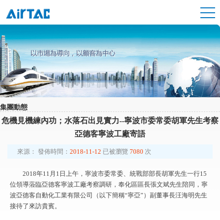
集團動態
危機見機練內功；水落石出見實力--寧波市委常委胡軍先生考察
亞德客寧波工廠寄語
來源：
發佈時間：
2018-11-12
已被瀏覽
7080
次
2018年11月1日上午，寧波市委常委、統戰部部長胡軍先生一行15
位領導蒞臨亞德客寧波工廠考察調研，奉化區區長張文斌先生陪同，寧
波亞德客自動化工業有限公司（以下簡稱“寧亞”）副董事長汪海明先生
接待了來訪貴賓。