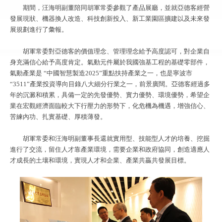
期間，汪海明副董陪同胡軍常委參觀了產品展廳，並就亞德客經營
發展現狀、機器換人改造、科技創新投入、新工業園區擴建以及未來發
展規劃進行了彙報。
胡軍常委對亞德客的價值理念、管理理念給予高度認可，對企業自
身充滿信心給予高度肯定。氣動元件屬於我國強基工程的基礎零部件，
氣動產業是 “中國智慧製造2025”重點扶持產業之一，也是寧波市
“3511”產業投資導向目錄八大細分行業之一，前景廣闊。亞德客經過多
年的沉澱和積累，具備一定的先發優勢、實力優勢、環境優勢，希望企
業在宏觀經濟面臨較大下行壓力的形勢下，化危機為機遇，增強信心、
苦練內功、扎實基礎、厚積薄發。
胡軍常委和汪海明副董事長還就實用型、技能型人才的培養、挖掘
進行了交流，留住人才靠產業環境，需要企業和政府協同，創造適應人
才成長的土壤和環境，實現人才和企業、產業共贏共發展目標。