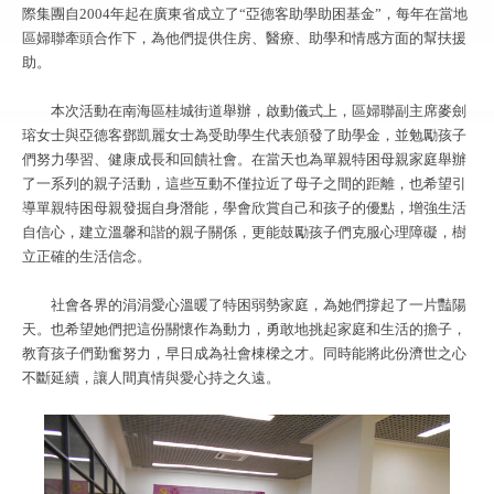
際集團自2004年起在廣東省成立了“亞德客助學助困基金”，每年在當地
區婦聯牽頭合作下，為他們提供住房、醫療、助學和情感方面的幫扶援
助。
本次活動在南海區桂城街道舉辦，啟動儀式上，區婦聯副主席麥劍
瑢女士與亞德客鄧凱麗女士為受助學生代表頒發了助學金，並勉勵孩子
們努力學習、健康成長和回饋社會。在當天也為單親特困母親家庭舉辦
了一系列的親子活動，這些互動不僅拉近了母子之間的距離，也希望引
導單親特困母親發掘自身潛能，學會欣賞自己和孩子的優點，增強生活
自信心，建立溫馨和諧的親子關係，更能鼓勵孩子們克服心理障礙，樹
立正確的生活信念。
社會各界的涓涓愛心溫暖了特困弱勢家庭，為她們撐起了一片豔陽
天。也希望她們把這份關懷作為動力，勇敢地挑起家庭和生活的擔子，
教育孩子們勤奮努力，早日成為社會棟樑之才。同時能將此份濟世之心
不斷延續，讓人間真情與愛心持之久遠。