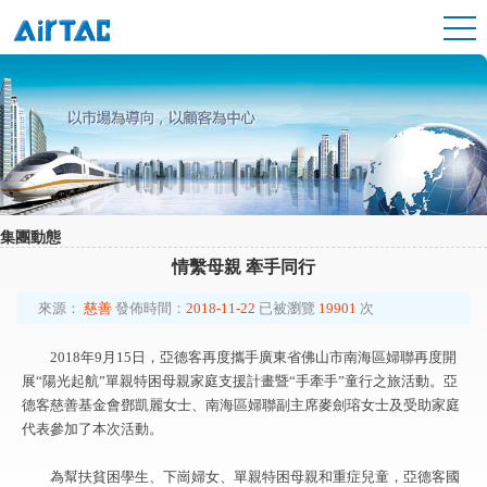
集團動態
情繫母親 牽手同行
來源：
慈善
發佈時間：
2018-11-22
已被瀏覽
19901
次
2018年9月15日，亞德客再度攜手廣東省佛山市南海區婦聯再度開
展“陽光起航”單親特困母親家庭支援計畫暨“手牽手”童行之旅活動。亞
德客慈善基金會鄧凱麗女士、南海區婦聯副主席麥劍瑢女士及受助家庭
代表參加了本次活動。
為幫扶貧困學生、下崗婦女、單親特困母親和重症兒童，亞德客國