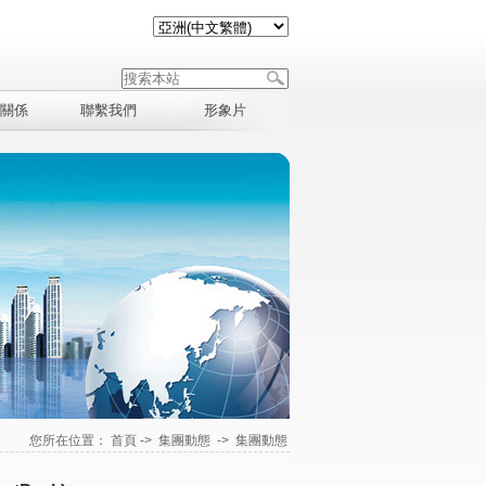
關係
聯繫我們
形象片
您所在位置：
首頁
->
集團動態
->
集團動態