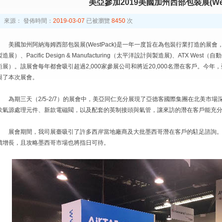
美亞參加2019美國加州西部包裝展(West
來源：
發佈時間：
2019-03-07
已被瀏覽
8450
次
美國加州阿納海姆西部包裝展(WestPack)是一年一度旨在為包裝行業打造的展
製造展）、Pacific Design & Manufacturing（太平洋設計與製造展)、ATX Wes
術展）。該展會每年都會吸引超過2,000家參展公司和將近20,000名潛在客戶。今年
與了本次展會。
為期三天（2/5-2/7）的展會中，美亞同仁充分展現了亞德客國際集團在北美市
款氣源處理元件、新款電磁閥，以及配套的英制接頭與氣管，讓來訪的潛在客戶能充
展會期間，我司展臺吸引了許多西岸當地廠商及大批墨西哥潛在客戶的駐足諮詢
續增長，且攻略墨西哥市場也將指日可待。