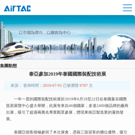
集團動態
泰亞參加2019年泰國國際裝配技術展
來源：
發佈時間：
2019-07-01
已被瀏覽
9787
次
一年一度的國際裝配技術展於2019年6月19至22日在泰國曼谷國際
貿易展覽中心盛大舉辦，此展有來自46個國家，多達2400個品牌的廠商
出展，吸引了超過兩萬名專業觀眾參展，體現東南亞製造業的蓬勃發
展。
泰國亞徳客積極參與了本次展會，憑藉三面迎客的攤位優勢，吸引