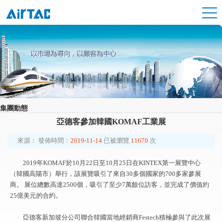
集團動態
亞德客參加韓國KOMAF工業展
來源：
發佈時間：
2019-11-14
已被瀏覽
11670
次
2019年KOMAF於10月22日至10月25日在KINTEX第一展覽中心
（韓國高陽市）舉行，該展覽吸引了來自30多個國家的700多家參展
商。 展位總數高達2500個，吸引了至少7萬餘位訪客，並完成了價值約
25億美元的合約。
亞德客新加坡分公司聯合韓國當地經銷商Festech積極參與了此次展