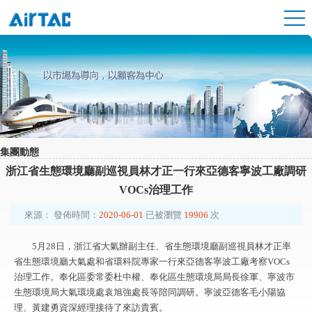
集團動態
浙江省生態環境廳副巡視員林才正一行來亞德客寧波工廠調研
VOCs治理工作
來源：
發佈時間：
2020-06-01
已被瀏覽
19906
次
5月28日，浙江省大氣辦副主任、省生態環境廳副巡視員林才正率
省生態環境廳大氣處和省環科院專家一行來亞德客寧波工廠考察VOCs
治理工作。奉化區委常委杜中權、奉化區生態環境局局長徐軍、寧波市
生態環境局大氣環境處袁旭強處長等陪同調研。寧波亞德客毛小陽協
理、黃建勇資深經理接待了來訪貴賓。