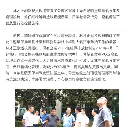
林才正副巡視員現場查看了亞德客寧波工廠自動噴塗線廢氣收集及
處理設施，並仔細瞭解噴塗線產能產量、用漆數量及成分、廢氣處理工
藝及運行監控措施等。
隨後，調研組在會議室召開現場座談會。林才正副巡視員聽取了奉
化生態環保局局長徐軍和區委常委杜中權對大氣污染防治工作的彙報。
林才正副巡視員指出，現有企業VOCs無組織排放控制自2020年7月1日
起執行《揮發性有機物無組織排放控制標準》，希望企業在VOCs廢氣
治理工作進一步強化，大力推廣水性漆取代油性漆，尤其在廢氣收集方
面，做好精細化管理，為減少VOCs排放，提高臭氧品質做出貢獻。同
時，今年是藍天保衛戰攻堅決勝之年，希望各級生態環境管理部門加強
污染源頭防治，早部署早治理，齊心協力打贏收官前這場硬仗。