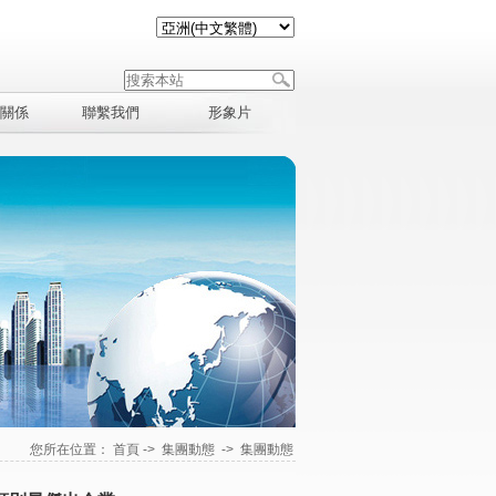
關係
聯繫我們
形象片
您所在位置：
首頁
->
集團動態
->
集團動態