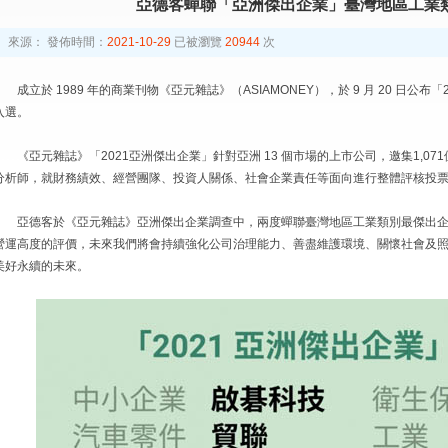
亞德客蟬聯「亞洲傑出企業」臺灣地區工業
來源：
發佈時間：
2021-10-29
已被瀏覽
20944
次
成立於 1989 年的商業刊物《亞元雜誌》（ASIAMONEY），於 9 月 20 日公布
入選。
《亞元雜誌》「2021亞洲傑出企業」針對亞洲 13 個市場的上市公司，邀集1,0
分析師，就財務績效、經營團隊、投資人關係、社會企業責任等面向進行整體評核投
亞德客於《亞元雜誌》亞洲傑出企業調查中，兩度蟬聯臺灣地區工業類別最傑出
營運高度的評價，未來我們將會持續強化公司治理能力、善盡維護環境、關懷社會及
美好永續的未來。