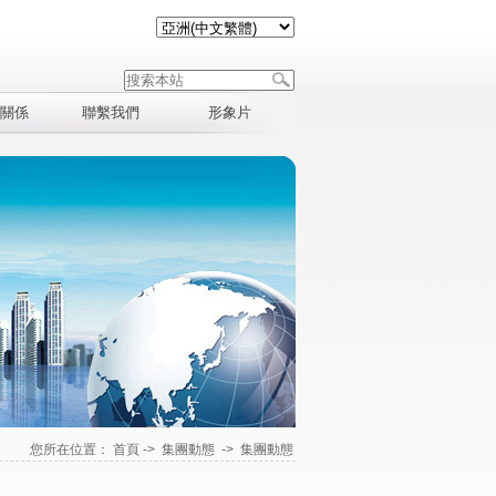
關係
聯繫我們
形象片
您所在位置：
首頁
->
集團動態
->
集團動態