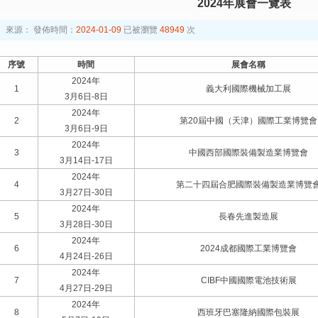
2024年展會一覽表
來源：
發佈時間：
2024-01-09
已被瀏覽
48949
次
序號
時間
展會名稱
2024年
1
義大利國際機械加工展
3月6日-8日
2024年
2
第20屆中國（天津）國際工業博覽會
3月6日-9日
2024年
3
中國西部國際裝備製造業博覽會
3月14日-17日
2024年
4
第二十四屆合肥國際裝備製造業博覽
3月27日-30日
2024年
5
長春先進製造展
3月28日-30日
2024年
6
2024成都國際工業博覽會
4月24日-26日
2024年
7
CIBF中國國際電池技術展
4月27日-29日
2024年
8
西班牙巴塞隆納國際包裝展