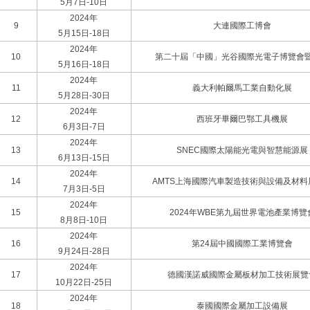
5月7日-10日
2024年
9
大連國際工博會
5月15日-18日
2024年
10
第二十屆「中國」光谷國際光電子博覽會
5月16日-18日
2024年
11
義大利帕爾馬工業自動化展
5月28日-30日
2024年
12
西班牙畢爾巴鄂工具機展
6月3日-7日
2024年
13
SNEC國際太陽能光電與智慧能源展
6月13日-15日
2024年
14
AMTS上海國際汽車製造技術與設備及材料
7月3日-5日
2024年
15
2024年WBE第九屆世界電池產業博覽
8月8日-10日
2024年
16
第24屆中國國際工業博覽會
9月24日-28日
2024年
17
德國漢諾威國際金屬板材加工技術展覽
10月22日-25日
2024年
18
泰國國際金屬加工設備展