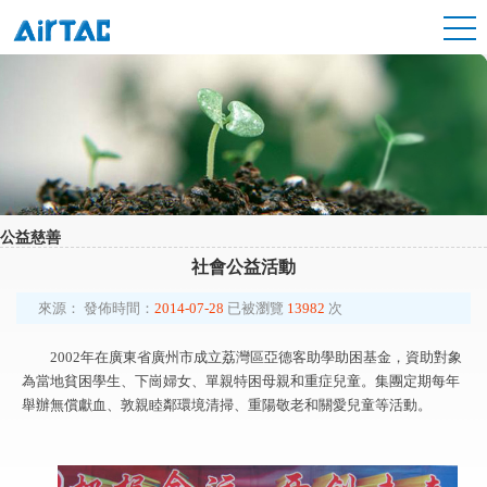
公益慈善
社會公益活動
來源：
發佈時間：
2014-07-28
已被瀏覽
13982
次
2002年在廣東省廣州市成立荔灣區亞德客助學助困基金，資助對象
為當地貧困學生、下崗婦女、單親特困母親和重症兒童。集團定期每年
舉辦無償獻血、敦親睦鄰環境清掃、重陽敬老和關愛兒童等活動。