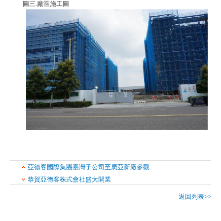
圖三.廠區施工圖
亞德客國際集團臺灣子公司至廣亞新廠參觀
恭賀亞德客株式會社盛大開業
返回列表>>