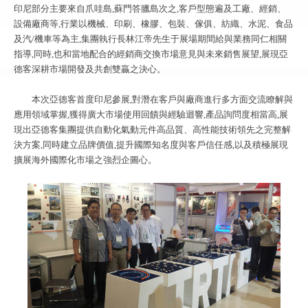
印尼部分主要來自爪哇島,蘇門答臘島次之,客戶型態遍及工廠、經銷、
設備廠商等,行業以機械、印刷、橡膠、包裝、傢俱、紡織、水泥、食品
及汽/機車等為主,集團執行長林江帝先生于展場期間給與業務同仁相關
指導,同時,也和當地配合的經銷商交換市場意見與未來銷售展望,展現亞
德客深耕市場開發及共創雙贏之決心。
本次亞德客首度印尼參展,對潛在客戶與廠商進行多方面交流瞭解與
應用領域掌握,獲得廣大市場使用回饋與經驗迴響,產品詢問度相當高,展
現出亞德客集團提供自動化氣動元件高品質、高性能技術領先之完整解
決方案,同時建立品牌價值,提升國際知名度與客戶信任感,以及積極展現
擴展海外國際化市場之強烈企圖心。