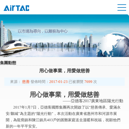
集團動態
用心做事業，用愛做慈善
來源：
慈善
發佈時間：
2017-01-23
已被瀏覽
7699
次
用心做事業，用愛做慈善
——亞德客2017廣東地區陽光行動
2017年1月7日，亞德客國際集團再次開啟了以“慈善傳承、愛滿永
安/鵝城”為主題的“陽光行動”，本次活動在廣東省惠州市和河源市展
開，為龍窩鎮和陳江鎮共403戶的困難家庭送去溫暖和祝福，祝願他們
新的一年平平安安。