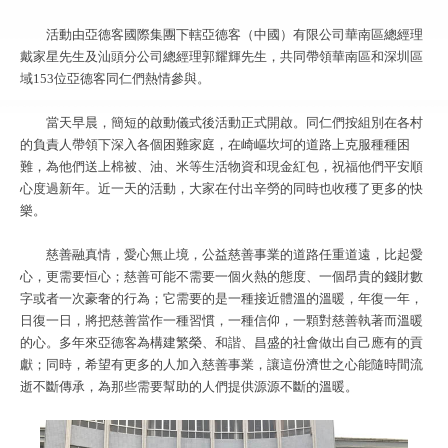
活動由亞德客國際集團下轄亞德客（中國）有限公司華南區總經理
戴家星先生及汕頭分公司總經理郭耀輝先生，共同帶領華南區和深圳區
域153位亞德客同仁們熱情參與。
當天早晨，簡短的啟動儀式後活動正式開啟。同仁們按組別在各村
的負責人帶領下深入各個困難家庭，在崎嶇坎坷的道路上克服種種困
難，為他們送上棉被、油、米等生活物資和現金紅包，祝福他們平安順
心度過新年。近一天的活動，大家在付出辛勞的同時也收穫了更多的快
樂。
慈善融真情，愛心無止境，公益慈善事業的道路任重道遠，比起愛
心，更需要恒心；慈善可能不需要一個火熱的態度、一個昂貴的錢財數
字或者一次豪奢的行為；它需要的是一種接近體溫的溫暖，年復一年，
日復一日，將把慈善當作一種習慣，一種信仰，一顆對慈善執著而溫暖
的心。多年來亞德客為構建繁榮、和諧、昌盛的社會做出自己應有的貢
獻；同時，希望有更多的人加入慈善事業，讓這份濟世之心能隨時間流
逝不斷傳承，為那些需要幫助的人們提供源源不斷的溫暖。