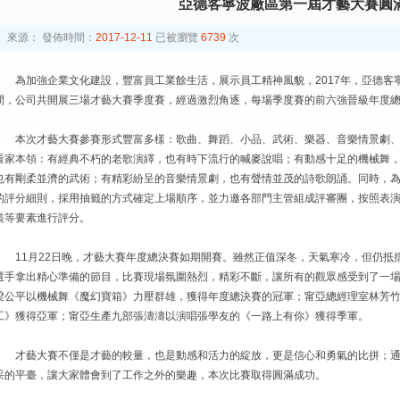
亞德客寧波廠區第一屆才藝大賽圓
來源：
發佈時間：
2017-12-11
已被瀏覽
6739
次
為加強企業文化建設，豐富員工業餘生活，展示員工精神風貌，2017年，亞德客
間，公司共開展三場才藝大賽季度賽，經過激烈角逐，每場季度賽的前六強晉級年度
本次才藝大賽參賽形式豐富多樣：歌曲、舞蹈、小品、武術、樂器、音樂情景劇
看家本領：有經典不朽的老歌演繹，也有時下流行的喊麥說唱；有動感十足的機械舞
也有剛柔並濟的武術；有精彩紛呈的音樂情景劇，也有聲情並茂的詩歌朗誦。同時，
的評分細則，採用抽籤的方式確定上場順序，並力邀各部門主管組成評審團，按照表
裝等要素進行評分。
11月22日晚，才藝大賽年度總決賽如期開賽。雖然正值深冬，天氣寒冷，但仍抵
選手拿出精心準備的節目，比賽現場氛圍熱烈，精彩不斷，讓所有的觀眾感受到了一
梁公平以機械舞《魔幻寶箱》力壓群雄，獲得年度總決賽的冠軍；甯亞總經理室林芳竹
工》獲得亞軍；甯亞生產九部張濤濤以演唱張學友的《一路上有你》獲得季軍。
才藝大賽不僅是才藝的較量，也是動感和活力的綻放，更是信心和勇氣的比拼；
采的平臺，讓大家體會到了工作之外的樂趣，本次比賽取得圓滿成功。