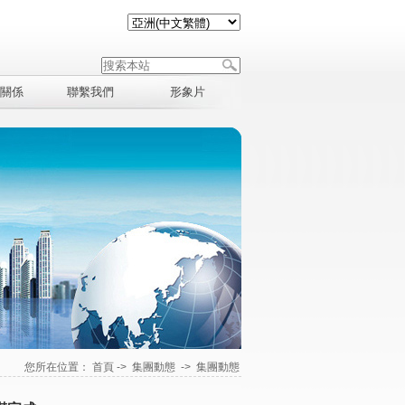
關係
聯繫我們
形象片
您所在位置：
首頁
->
集團動態
->
集團動態