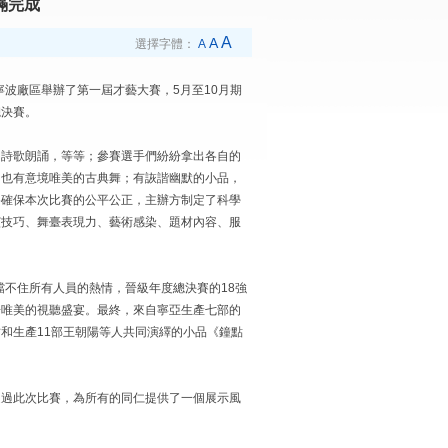
滿完成
A
A
選擇字體：
A
寧波廠區舉辦了第一屆才藝大賽，5月至10月期
總決賽。
、詩歌朗誦，等等；參賽選手們紛紛拿出各自的
，也有意境唯美的古典舞；有詼諧幽默的小品，
為確保本次比賽的公平公正，主辦方制定了科學
演技巧、舞臺表現力、藝術感染、題材內容、服
擋不住所有人員的熱情，晉級年度總決賽的18強
場唯美的視聽盛宴。最終，來自寧亞生產七部的
和生產11部王朝陽等人共同演繹的小品《鐘點
通過此次比賽，為所有的同仁提供了一個展示風