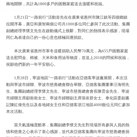
兩地開辦，共計為1800多戶的困難家庭送去溫暖和祝福。
1月21日“一路前行”活動首先在在廣東省惠州市陳江鎮等四個鄉鎮
拉開序幕，廣亞和廣智兩個公司共1000多位同仁參與了此次活動。集團
副總經理李懷文先生在啟動儀式上致辭，對同仁的熱情表示感謝，現場
同仁為表達自己的一份心意也積極回應捐款。
本次廣東省惠州市寒冬送暖捐助人民幣70萬元，為655戶困難家庭
送去慰問金、棉被、大米和食用油等物資，並送上2018的問候和祝福，
祝願他們新的一年平安順心。
1月28日，寧波地區“一路前行”活動在亞德客寧波廠展開，本次活
動與寧波市婦聯、寧波市慈善總會聯合舉辦。亞德客集團董事汪海明先
生、集團副總經理李懷文先生、寧波市慈善總會會長陳雲金先生、寧波
市婦聯主席顧衛衛女士、寧波市婦聯副主席張依群女士、奉化區委副書
記陳紅偉先生以及各地婦女主任和亞德客浙江地區4000餘位元同仁參加
本次活動。
當天氣溫極度酷寒，集團副總李懷文先生對現場所有參與人員的熱
情和慈善之心表示了衷心感謝，並代表亞德客集團向寧波市慈善總會捐