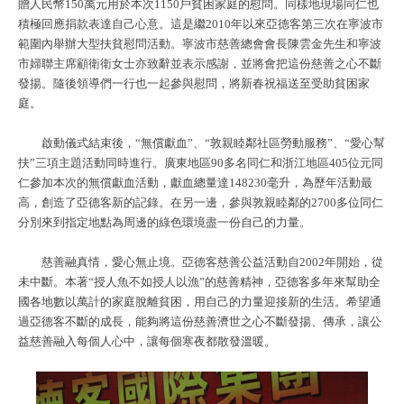
贈人民幣150萬元用於本次1150戶貧困家庭的慰問。同樣地現場同仁也
積極回應捐款表達自己心意。這是繼2010年以來亞德客第三次在寧波市
範圍內舉辦大型扶貧慰問活動。寧波市慈善總會會長陳雲金先生和寧波
市婦聯主席顧衛衛女士亦致辭並表示感謝，並將會把這份慈善之心不斷
發揚。隨後領導們一行也一起參與慰問，將新春祝福送至受助貧困家
庭。
啟動儀式結束後，“無償獻血”、“敦親睦鄰社區勞動服務”、“愛心幫
扶”三項主題活動同時進行。廣東地區90多名同仁和浙江地區405位元同
仁參加本次的無償獻血活動，獻血總量達148230毫升，為歷年活動最
高，創造了亞德客新的記錄。在另一邊，參與敦親睦鄰的2700多位同仁
分別來到指定地點為周邊的綠色環境盡一份自己的力量。
慈善融真情，愛心無止境。亞德客慈善公益活動自2002年開始，從
未中斷。本著“授人魚不如授人以漁”的慈善精神，亞德客多年來幫助全
國各地數以萬計的家庭脫離貧困，用自己的力量迎接新的生活。希望通
過亞德客不斷的成長，能夠將這份慈善濟世之心不斷發揚、傳承，讓公
益慈善融入每個人心中，讓每個寒夜都散發溫暖。