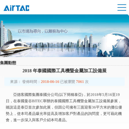
集團動態
2018 年泰國國際工具機暨金屬加工設備展
來源：
發佈時間：
2018-06-16
已被瀏覽
7061
次
亞德客國際集團泰國分公司(以下簡稱泰亞)，於2018年5月16至19
日，在泰國曼谷BITEC舉辦的泰國國際工具機暨金屬加工設備展參展，
雖說這是泰亞首次參加此展，但因公司擁有三面迎客36平方米的攤位優
勢上，使本司產品爆光率提高及增加客戶對產品的詢問度，更可藉此機
會，進一步深入與客戶介紹本司產品。