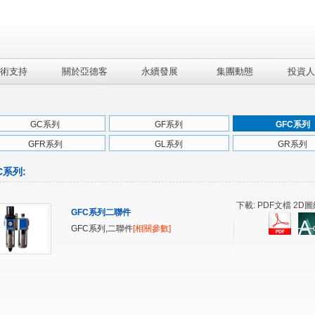
術支持
關於亞德客
永續發展
集團動態
投資人
GC系列
GF系列
GFC系列
GFR系列
GL系列
GR系列
C系列
:
下載: PDF文檔 2D圖
GFC系列二聯件
GFC系列,二聯件
[相關參數]