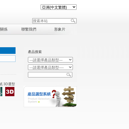
關係
聯繫我們
形象片
產品搜索
紙 3D選型