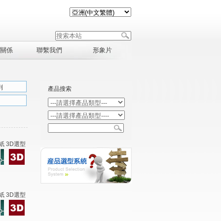
關係
聯繫我們
形象片
列
產品搜索
紙 3D選型
紙 3D選型