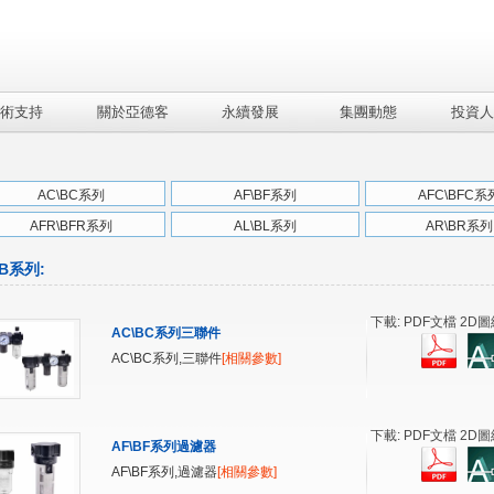
術支持
關於亞德客
永續發展
集團動態
投資人
AC\BC系列
AF\BF系列
AFC\BFC系
AFR\BFR系列
AL\BL系列
AR\BR系列
B系列
:
下載: PDF文檔 2D圖
AC\BC系列三聯件
AC\BC系列,三聯件
[相關參數]
下載: PDF文檔 2D圖
AF\BF系列過濾器
AF\BF系列,過濾器
[相關參數]