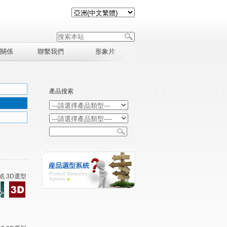
關係
聯繫我們
形象片
產品搜索
紙 3D選型