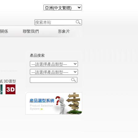
關係
聯繫我們
形象片
產品搜索
紙 3D選型