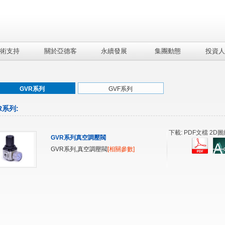
術支持
關於亞德客
永續發展
集團動態
投資人
GVR系列
GVF系列
R系列
:
下載: PDF文檔 2D圖
GVR系列真空調壓閥
GVR系列,真空調壓閥
[相關參數]