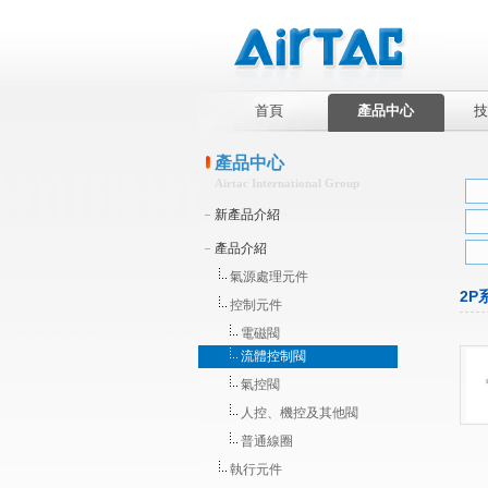
首頁
產品中心
技
產品中心
Airtac International Group
新產品介紹
產品介紹
氣源處理元件
2P
控制元件
電磁閥
流體控制閥
氣控閥
人控、機控及其他閥
普通線圈
執行元件