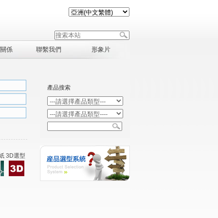
關係
聯繫我們
形象片
產品搜索
紙 3D選型