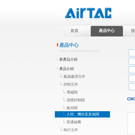
首頁
產品中心
技
產品中心
Airtac International Group
新產品介紹
產品介紹
氣源處理元件
控制元件
電磁閥
CM
流體控制閥
氣控閥
人控、機控及其他閥
普通線圈
執行元件