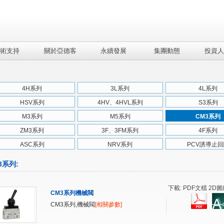
術支持
關於亞德客
永續發展
集團動態
投資人
4H系列
3L系列
4L系列
HSV系列
4HV、4HVL系列
S3系列
M3系列
M5系列
CM3系列
ZM3系列
3F、3FM系列
4F系列
ASC系列
NRV系列
PCV誘導止回
3系列
:
下載: PDF文檔 2D圖
CM3系列機械閥
CM3系列,機械閥
[相關參數]