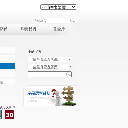
關係
聯繫我們
形象片
產品搜索
閥
紙 3D選型