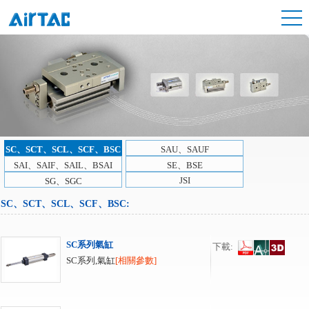
SC、SCT、SCL、SCF、BSC
SAU、SAUF
SAI、SAIF、SAIL、BSAI
SE、BSE
JSI
SG、SGC
SC、SCT、SCL、SCF、BSC
:
SC系列氣缸
下載:
SC系列,氣缸
[相關參數]