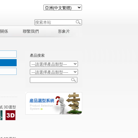
關係
聯繫我們
形象片
產品搜索
紙 3D選型