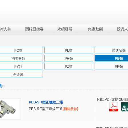
術支持
關於亞德客
永續發展
集團動態
投資人
PC類
PL類
調速閥類
消聲器類
PH類
PE類
PY類
PZ類
PK類
全金屬
類
:
下載: PDF文檔 2D圖
PEB-S T型正螺紋三通
PEB-S T型正螺紋三通
[相關參數]