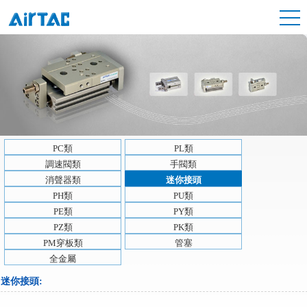
PC類
PL類
調速閥類
手閥類
消聲器類
迷你接頭
PH類
PU類
PE類
PY類
PZ類
PK類
PM穿板類
管塞
全金屬
迷你接頭
: