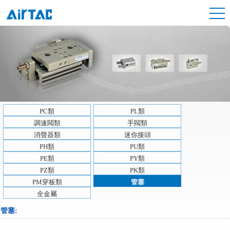
PC類
PL類
調速閥類
手閥類
消聲器類
迷你接頭
PH類
PU類
PE類
PY類
PZ類
PK類
PM穿板類
管塞
全金屬
管塞
: