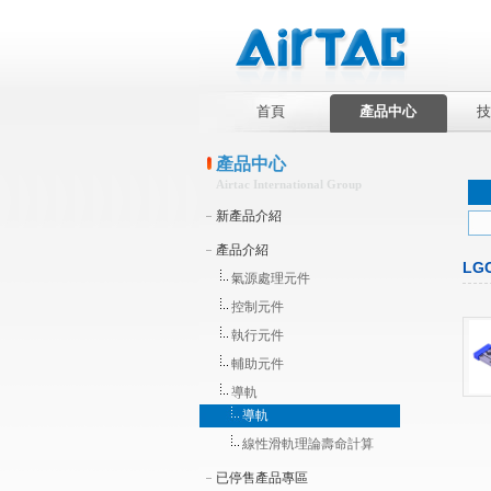
首頁
產品中心
技
產品中心
Airtac International Group
新產品介紹
產品介紹
LG
氣源處理元件
控制元件
執行元件
輔助元件
導軌
導軌
線性滑軌理論壽命計算
已停售產品專區