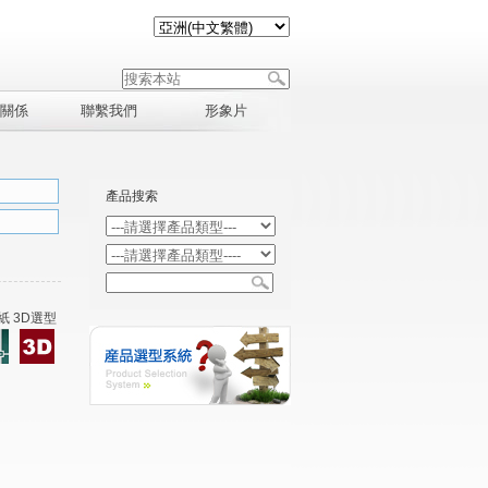
關係
聯繫我們
形象片
產品搜索
紙 3D選型