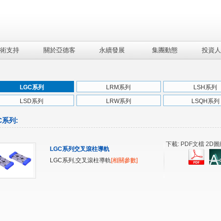
術支持
關於亞德客
永續發展
集團動態
投資人
LGC系列
LRM系列
LSH系列
LSD系列
LRW系列
LSQH系列
C系列
:
下載: PDF文檔 2D圖
LGC系列交叉滾柱導軌
LGC系列,交叉滾柱導軌
[相關參數]