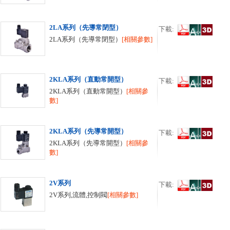
2LA系列（先導常閉型）
下載:
2LA系列（先導常閉型）
[相關參數]
2KLA系列（直動常開型）
下載:
2KLA系列（直動常開型）
[相關參
數]
2KLA系列（先導常開型）
下載:
2KLA系列（先導常開型）
[相關參
數]
2V系列
下載:
2V系列,流體,控制閥
[相關參數]