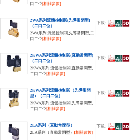
口二位
[相關參數]
2WA系列流體控制閥(先導常閉型)
下載:
（二口二位）
2WA系列,流體控制閥,先導常閉型,二
口二位
[相關參數]
2KWA系列流體控制閥(直動常開型)
下載:
（二口二位）
2KWA系列,流體控制閥,直動常開型,
二口二位
[相關參數]
2KWA系列流體控制閥（先導常開
下載:
型）（二口二位）
2KWA系列,流體控制閥,先導常開型,
二口二位
[相關參數]
2LA系列（直動常閉型）
下載:
2LA系列（直動常閉型）
[相關參數]